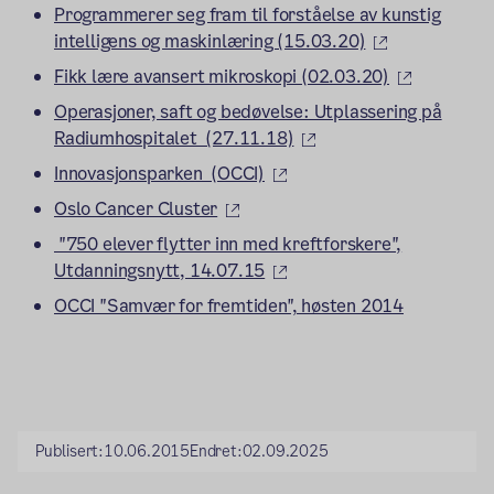
Programmerer seg fram til forståelse av kunstig
(ekstern lenk
intelligens og maskinlæring (15.03.20)
(ekstern l
Fikk lære avansert mikroskopi (02.03.20)
Operasjoner, saft og bedøvelse: Utplassering på
(ekstern lenke)
Radiumhospitalet (27.11.18)
(ekstern lenke)
Innovasjonsparken (OCCI)
(ekstern lenke)
Oslo Cancer Cluster
"750 elever flytter inn med kreftforskere",
(ekstern lenke)
Utdanningsnytt, 14.07.15
OCCI "Samvær for fremtiden", høsten 2014
Publisert:
10.06.2015
Endret:
02.09.2025