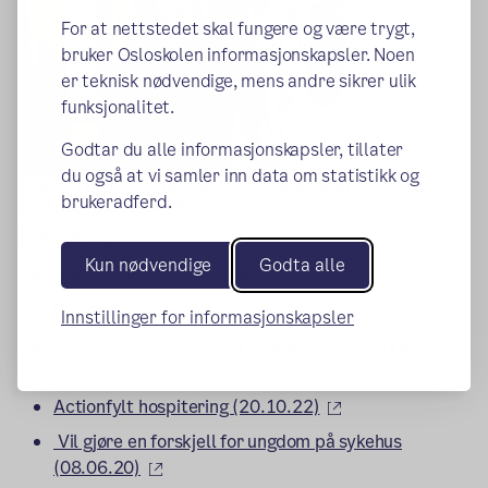
For at nettstedet skal fungere og være trygt,
bruker Osloskolen informasjonskapsler. Noen
er teknisk nødvendige, mens andre sikrer ulik
funksjonalitet.
Godtar du alle informasjonskapsler, tillater
du også at vi samler inn data om statistikk og
Elever i utplassering på kirurgisk avdeling,
brukeradferd.
Radiumhospitalet. Foto: OCC
Medieklipp
Kun nødvendige
Godta alle
(ekstern lenke)
Videoer fra utplasseringer
(24.06.25)
(ekstern lenke)
Praktfull postersession
(16.06.25)
Innstillinger for informasjonskapsler
(eks
Over 70 ullernelever på 15 ulike utplasseringer
(22.04.25)
(ekstern lenke)
Actionfylt hospitering (20.10.22)
Vil gjøre en forskjell for ungdom på sykehus
(ekstern lenke)
(08.06.20)