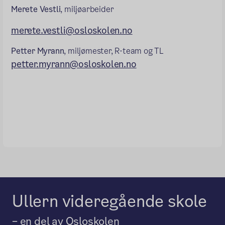
Merete Vestli
, miljøarbeider
merete.vestli@osloskolen.no
Petter Myrann
, miljømester, R-team og TL
petter.myrann@osloskolen.no
Ullern videregående skole
– en del av Osloskolen