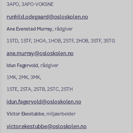
3APO, 3APO-VOKSNE
runhild.odegaard@osloskolen.no
Ane Evenstad Murray
, rådgiver
1STD, 1STF, 1HOA, 1HOB, 2STF, 2HOB, 3STF, 3STG
ane.murray@osloskolen.no
Idun Fagervold
, rådgiver
1MK, 2MK, 3MK,
1STE, 2STA, 2STB, 2STC, 2STH
idun.fagervold@osloskolen.no
Victor Ekestubbe
, miljøarbeider
victor.ekestubbe@osloskolen.no