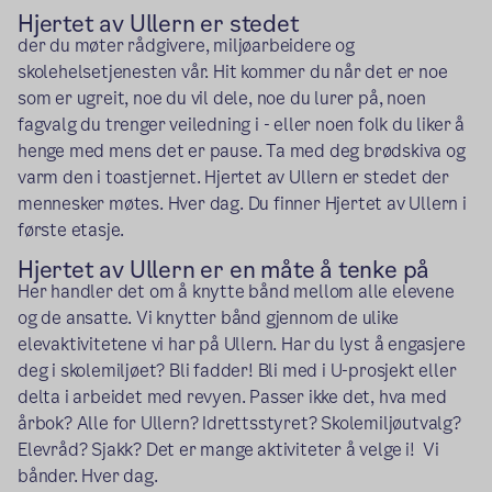
Hjertet av Ullern er stedet
der du møter rådgivere, miljøarbeidere og
skolehelsetjenesten vår. Hit kommer du når det er noe
som er ugreit, noe du vil dele, noe du lurer på, noen
fagvalg du trenger veiledning i - eller noen folk du liker å
henge med mens det er pause. Ta med deg brødskiva og
varm den i toastjernet. Hjertet av Ullern er stedet der
mennesker møtes. Hver dag. Du finner Hjertet av Ullern i
første etasje.
Hjertet av Ullern er en måte å tenke på
Her handler det om å knytte bånd mellom alle elevene
og de ansatte. Vi knytter bånd gjennom de ulike
elevaktivitetene vi har på Ullern. Har du lyst å engasjere
deg i skolemiljøet? Bli fadder! Bli med i U-prosjekt eller
delta i arbeidet med revyen. Passer ikke det, hva med
årbok? Alle for Ullern? Idrettsstyret? Skolemiljøutvalg?
Elevråd? Sjakk? Det er mange aktiviteter å velge i! Vi
bånder. Hver dag.