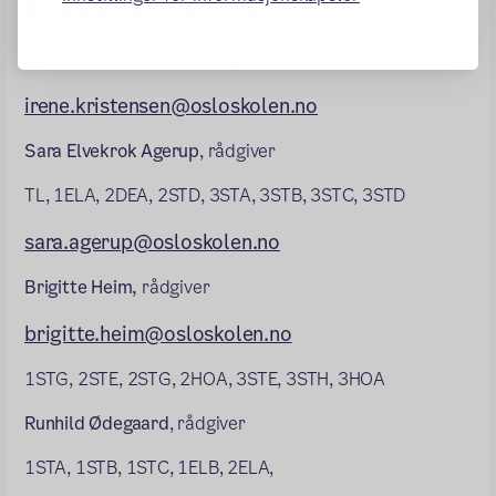
R-team på Ullern vgs:
Irene McIntyre Kristensen,
avd.leder R-team
irene.kristensen@osloskolen.no
Sara Elvekrok Agerup
, rådgiver
TL, 1ELA, 2DEA, 2STD, 3STA, 3STB, 3STC, 3STD
sara.agerup@osloskolen.no
Brigitte Heim,
rådgiver
brigitte.heim@osloskolen.no
1STG, 2STE, 2STG, 2HOA, 3STE, 3STH, 3HOA
Runhild Ødegaard
, rådgiver
1STA, 1STB, 1STC, 1ELB, 2ELA,