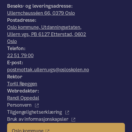
Besøks- og leveringsadresse:
Ullernchausséen 66, 0379 Oslo
Postadresse:
Oslo kommune, Utdanningsetaten,
Ullern vgs, PB 6127 Etterstad, 0602
Oslo
Telefon:
22 51 79 00
E-post:
postmottak.ullern.vgs@osloskolen.no
Rektor
Torill Røeggen
Webredaktør:
Randi Oppedal
Personvern
Tilgjengelighetserklæring
Bruk av informasjonskapsler
Oslo kommune