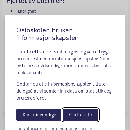
Hjertet av Ullern er:
Tilhørighet
Fellesskap
Osloskolen bruker
Meningsfullhet
informasjonskapsler
Anerkjennelse
Livsmestring
For at nettstedet skal fungere og være trygt,
Betydningsfulle voksne
bruker Osloskolen informasjonskapsler. Noen
er teknisk nødvendige, mens andre sikrer ulik
funksjonalitet.
Samarbeid
Godtar du alle informasjonskapsler, tillater
Omsorg
du også at vi samler inn data om statistikk og
Ambisjoner
brukeradferd.
Kun nødvendige
Godta alle
Innstillinger for informasjonskapsler