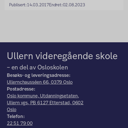
Publisert:
14.03.2017
Endret:
02.08.2023
Ullern videregående skole
– en del av Osloskolen
Besøks- og leveringsadresse:
Ullernchausséen 66, 0379 Oslo
Postadresse:
Oslo kommune, Utdanningsetaten,
Ullern vgs, PB 6127 Etterstad, 0602
Oslo
Telefon:
22 51 79 00