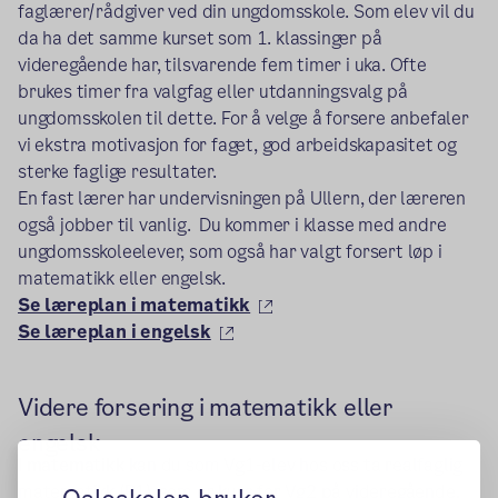
faglærer/rådgiver ved din ungdomsskole. Som elev vil du
da ha det samme kurset som 1. klassinger på
videregående har, tilsvarende fem timer i uka. Ofte
brukes timer fra valgfag eller utdanningsvalg på
ungdomsskolen til dette. For å velge å forsere anbefaler
vi ekstra motivasjon for faget, god arbeidskapasitet og
sterke faglige resultater.
En fast lærer har undervisningen på Ullern, der læreren
også jobber til vanlig. Du kommer i klasse med andre
ungdomsskoleelever, som også har valgt forsert løp i
matematikk eller engelsk.
(ekstern lenke)
Se læreplan i matematikk
(ekstern lenke)
Se læreplan i engelsk
Videre forsering i matematikk eller
engelsk
I matematikk
kan du som Vg1-elev hos oss ta realfaglig
matematikk (R1), som er kurs for Vg2 på videregående.