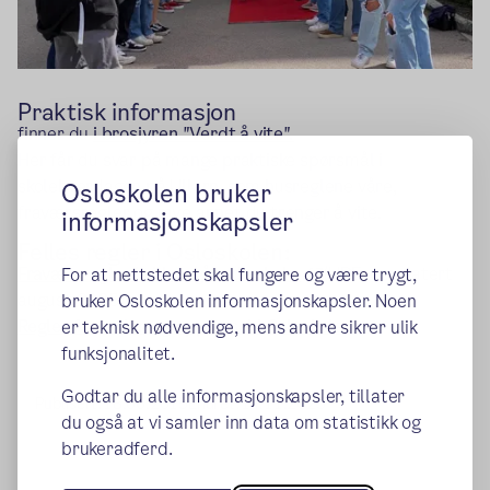
Praktisk informasjon
finner du
i brosjyren "Verdt å vite".
Her får du svar på mange praktiske spørsmål i
skolehverdagen på Ullern, som husreglene våre,
Osloskolen bruker
fraværsregler og mye annet du trenger å vite.
informasjonskapsler
Felles regler i Osloskolen:
(ekstern lenke)
Fraværsregler i videregående skole
(UDE, oppdatert
For at nettstedet skal fungere og være trygt,
august 2025)
bruker Osloskolen informasjonskapsler. Noen
(ekstern lenke
Regler for orden og oppførsel i Osloskolen
er teknisk nødvendige, mens andre sikrer ulik
funksjonalitet.
Godtar du alle informasjonskapsler, tillater
Publisert:
18.06.2015
Endret:
14.11.2025
du også at vi samler inn data om statistikk og
brukeradferd.