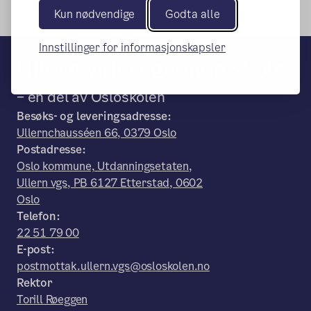
Kun nødvendige
Godta alle
Innstillinger for informasjonskapsler
Ullern videregående skole
– en del av Osloskolen
Besøks- og leveringsadresse:
Ullernchausséen 66, 0379 Oslo
Postadresse:
Oslo kommune, Utdanningsetaten,
Ullern vgs, PB 6127 Etterstad, 0602
Oslo
Telefon:
22 51 79 00
E-post:
postmottak.ullern.vgs@osloskolen.no
Rektor
Torill Røeggen