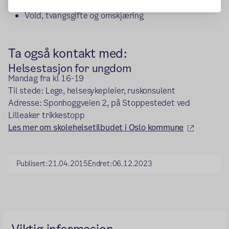
Vold, tvangsgifte og omskjæring
Ta også kontakt med:
Helsestasjon for ungdom
Mandag fra kl 16-19
Til stede: Lege, helsesykepleier, ruskonsulent
Adresse: Sponhoggveien 2, på Stoppestedet ved
Lilleaker trikkestopp
(ekstern 
Les mer om skolehelsetilbudet i Oslo kommune
Publisert:
21.04.2015
Endret:
06.12.2023