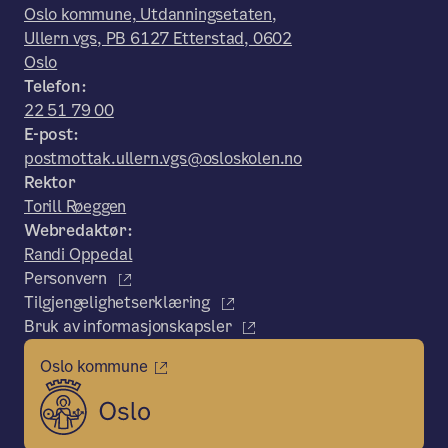
Oslo kommune, Utdanningsetaten,
Ullern vgs, PB 6127 Etterstad, 0602
Oslo
Telefon:
22 51 79 00
E-post:
postmottak.ullern.vgs@osloskolen.no
Rektor
Torill Røeggen
Webredaktør:
Randi Oppedal
Personvern
Tilgjengelighetserklæring
Bruk av informasjonskapsler
Oslo kommune