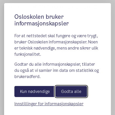
Noen eksempler på hva du kan ta
opp:
Osloskolen bruker
Trivsel / problemer hjemme, med venner, på skole
informasjonskapsler
Vanskelige hjemmeforhold, skilsmisse, sykdom og
dødsfall
For at nettstedet skal fungere og være trygt,
bruker Osloskolen informasjonskapsler. Noen
Konsentrasjonsvansker, hodepine og magesmerter
er teknisk nødvendige, mens andre sikrer ulik
Spørsmål om kosthold, kropp og pubertet
funksjonalitet.
Indre og ytre stress/press
Godtar du alle informasjonskapsler, tillater
Rus
du også at vi samler inn data om statistikk og
Mobbing, isolasjon
brukeradferd.
Seksuell helse, forelskelse, identitet og prevensjon
Kun nødvendige
Godta alle
Noen stikker også innom for "vondter" og skader
Angst, uro og depresjon (for eksempel skolestress,
Innstillinger for informasjonskapsler
prestasjonsangst)
Selvskading