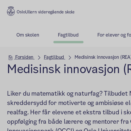
Ullern videregående skole
Om skolen
Fagtilbud
For elever og f
Hovedseksjon
Forsiden
Fagtilbud
Medisinsk innovasjon (REA
Medisinsk innovasjon (
Liker du matematikk og naturfag? Tilbudet 
skreddersydd for motiverte og ambisiøse ele
realfag. Her får elevene et ekstra tilbud i 
oppfølging fra både lærere og mentorer fra
Innovasjonspark (OCCI) og Oslo Universite