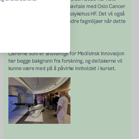
en forpliktende samarbeidsavtale med Oslo Cancer
Cluster og Oslo Universitetssykehus HF. Det vil også
være aktuelt å trekke inn andre fagmiljøer når dette
er relevant.
Lærerne som er ansvarlige for Medisinsk Innovasjon
har begge bakgrunn fra forskning, og deltakerne vil
kunne være med på å påvirke innholdet i kurset.