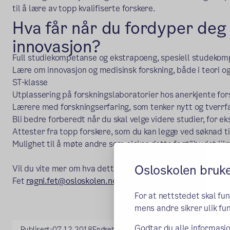
til å lære av topp kvalifiserte forskere.
Hva får når du fordyper deg 
innovasjon?
Full studiekompetanse og ekstrapoeng, spesiell studeko
Lære om innovasjon og medisinsk forskning, både i teori og i
ST-klasse
Utplassering på forskningslaboratorier hos anerkjente fors
Lærere med forskningserfaring, som tenker nytt og tverrfa
Bli bedre forberedt når du skal velge videre studier, for 
Attester fra topp forskere, som du kan legge ved søknad ti
Mulighet til å møte andre som elsker dette fagtilbudet li
Osloskolen bruk
Vil du vite mer om hva dette tilbudet går ut på? Send gjern
Fet
ragni.fet@osloskolen.no.
For at nettstedet skal fu
mens andre sikrer ulik fun
Godtar du alle informasjo
Publisert:
07.12.2018
Endret:
23.06.2026