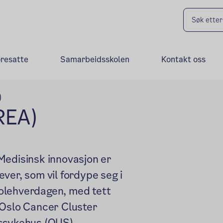
oresatte
Samarbeidsskolen
Kontakt oss
)
REA)
Medisinsk innovasjon er
ver, som vil fordype seg i
skolehverdagen, med tett
 Oslo Cancer Cluster
tssykehus (OUS)