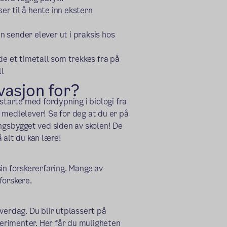
r til å hente inn ekstern
en sender elever ut i praksis hos
de et timetall som trekkes fra på
ll
vasjon for?
starte med fordypning i biologi fra
 medlelever! Se for deg at du er på
ingsbygget ved siden av skolen! De
å alt du kan lære!
in forskererfaring. Mange av
forskere.
verdag. Du blir utplassert på
sperimenter. Her får du muligheten