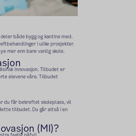
 deler både bygg og kantine med.
ftbehandlinger i ulike prosjekter.
 mye mer enn bare vanlig skole.
asjon
isinsk Innovasjon. Tilbudet er
rte elevene våre. Tilbudet
r du får bekreftet skoleplass, vil
ette tilbudet. Du går altså i en
ovasjon (MI)?
stra faglig påfyll.