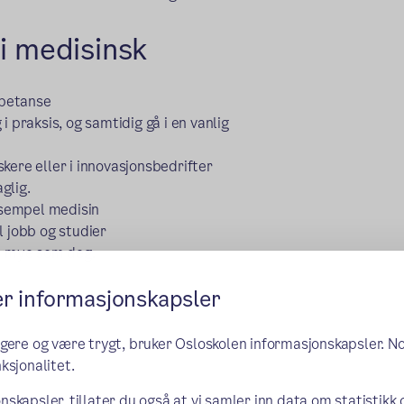
i medisinsk
mpetanse
 praksis, og samtidig gå i en vanlig
kere eller i innovasjonsbedrifter
glig.
eksempel medisin
l jobb og studier
ke mye som deg.
er informasjonskapsler
e en e-post til Ragni
ngere og være trygt, bruker Osloskolen informasjonskapsler. N
ksjonalitet.
nskapsler, tillater du også at vi samler inn data om statistikk