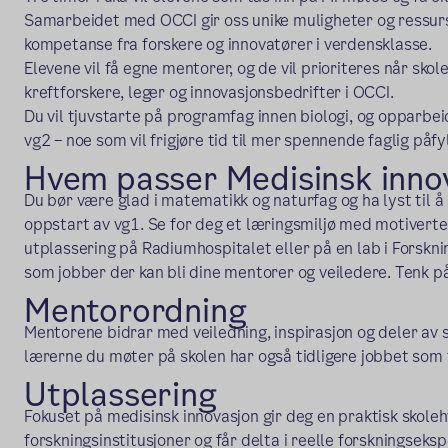
Samarbeidet med OCCI gir oss unike muligheter og ressurse
kompetanse fra forskere og innovatører i verdensklasse.
Elevene vil få egne mentorer, og de vil prioriteres når skol
kreftforskere, leger og innovasjonsbedrifter i OCCI.
Du vil tjuvstarte på programfag innen biologi, og opparbei
vg2 – noe som vil frigjøre tid til mer spennende faglig påfy
Hvem passer Medisinsk inno
Du bør være glad i matematikk og naturfag og ha lyst til å 
oppstart av vg1. Se for deg et læringsmiljø med motiverte
utplassering på Radiumhospitalet eller på en lab i Forskn
som jobber der kan bli dine mentorer og veiledere. Tenk p
Mentorordning
Mentorene bidrar med veiledning, inspirasjon og deler av s
lærerne du møter på skolen har også tidligere jobbet som 
Utplassering
Fokuset på medisinsk innovasjon gir deg en praktisk skoleh
forskningsinstitusjoner og får delta i reelle forskningsek