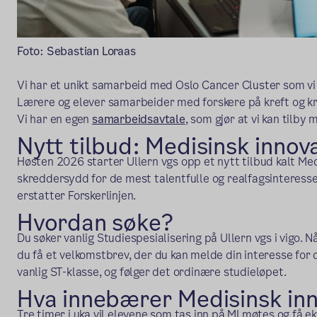
Foto: Sebastian Loraas
Vi har et unikt samarbeid med Oslo Cancer Cluster som vi
Lærere og elever samarbeider med forskere på kreft og kre
Vi har en egen
samarbeidsavtale
, som gjør at vi kan tilby
Nytt tilbud: Medisinsk innov
Høsten 2026 starter Ullern vgs opp et nytt tilbud kalt Med
skreddersydd for de mest talentfulle og realfagsinteresse
erstatter Forskerlinjen.
Hvordan søke?
Du søker vanlig Studiespesialisering på Ullern vgs i vigo. Nå
du få et velkomstbrev, der du kan melde din interesse for d
vanlig ST-klasse, og følger det ordinære studieløpet.
Hva innebærer Medisinsk inn
Tre timer i uka vil elevene som tas inn på MI møtes og få ek