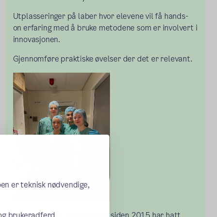
Utplasseringer på laber hvor elevene vil få hands-
on erfaring med å bruke metodene som er involvert i
innovasjonen.
Gjennomføre praktiske øvelser der det er relevant.
oen er teknisk nødvendige,
Dette er mulig siden skolen siden 2015 har hatt
 og brukeradferd.