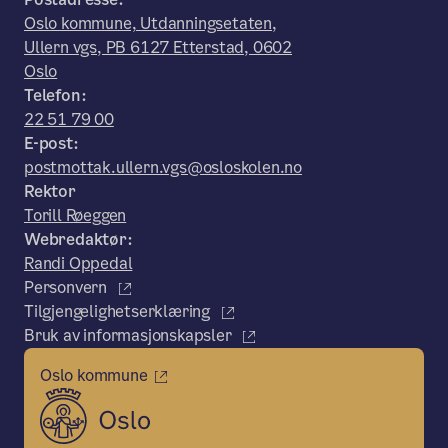
Oslo kommune, Utdanningsetaten,
Ullern vgs, PB 6127 Etterstad, 0602
Oslo
Telefon:
22 51 79 00
E-post:
postmottak.ullern.vgs@osloskolen.no
Rektor
Torill Røeggen
Webredaktør:
Randi Oppedal
Personvern
Tilgjengelighetserklæring
Bruk av informasjonskapsler
Oslo kommune