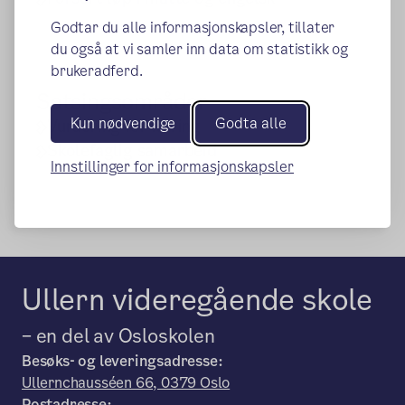
Godtar du alle informasjonskapsler, tillater
du også at vi samler inn data om statistikk og
brukeradferd.
Satsingsområder
Kun nødvendige
Godta alle
Vurdering for læring
Skolefaglig samarbeid
Innstillinger for informasjonskapsler
Ullern videregående skole
– en del av Osloskolen
Besøks- og leveringsadresse:
Ullernchausséen 66, 0379 Oslo
Postadresse: