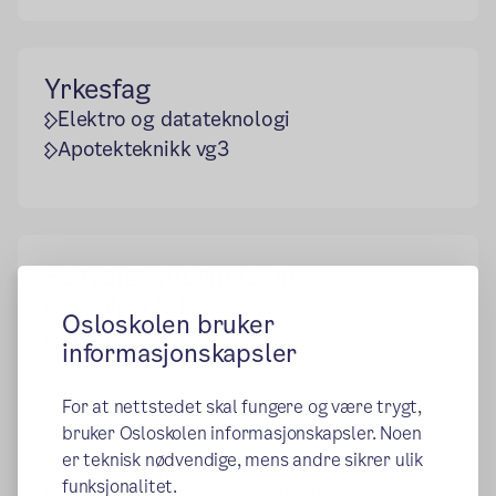
Yrkesfag
Elektro og datateknologi
Apotekteknikk vg3
Fagvalgsinformasjon
Fagvalgsinfo for VG2ST
Osloskolen bruker
Fagvalgsinfo for VG1ST
informasjonskapsler
For at nettstedet skal fungere og være trygt,
bruker Osloskolen informasjonskapsler. Noen
Forsert løp
er teknisk nødvendige, mens andre sikrer ulik
funksjonalitet.
Forsert løp i matte og engelsk