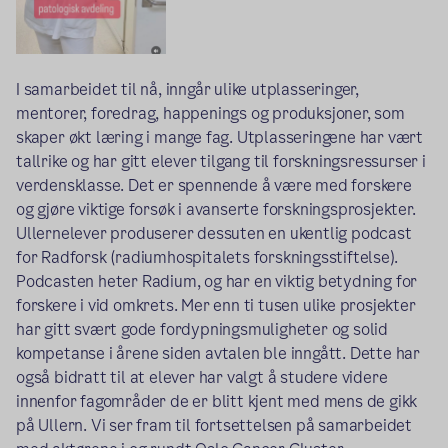
I samarbeidet til nå, inngår ulike utplasseringer,
mentorer, foredrag, happenings og produksjoner, som
skaper økt læring i mange fag. Utplasseringene har vært
tallrike og har gitt elever tilgang til forskningsressurser i
verdensklasse. Det er spennende å være med forskere
og gjøre viktige forsøk i avanserte forskningsprosjekter.
Ullernelever produserer dessuten en ukentlig podcast
for Radforsk (radiumhospitalets forskningsstiftelse).
Podcasten heter Radium, og har en viktig betydning for
forskere i vid omkrets. Mer enn ti tusen ulike prosjekter
har gitt svært gode fordypningsmuligheter og solid
kompetanse i årene siden avtalen ble inngått. Dette har
også bidratt til at elever har valgt å studere videre
innenfor fagområder de er blitt kjent med mens de gikk
på Ullern. Vi ser fram til fortsettelsen på samarbeidet