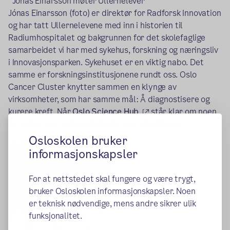
Jónas Einarsson møter Ullernelever
Jónas Einarsson (foto) er direktør for Radforsk Innovation
og har tatt Ullernelevene med inn i historien til
Radiumhospitalet og bakgrunnen for det skolefaglige
samarbeidet vi har med sykehus, forskning og næringsliv
i Innovasjonsparken. Sykehuset er en viktig nabo. Det
samme er forskningsinstitusjonene rundt oss. Oslo
Cancer Cluster knytter sammen en klynge av
virksomheter, som har samme mål: Å diagnostisere og
(ekstern lenke)
kurere kreft. Når
Oslo Science Hub
står klar om noen
år, vokser samarbeidsmulighetene ytterligere.
Osloskolen bruker
informasjonskapsler
For at nettstedet skal fungere og være trygt,
bruker Osloskolen informasjonskapsler. Noen
er teknisk nødvendige, mens andre sikrer ulik
funksjonalitet.