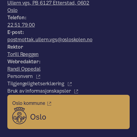
Ullern vgs, PB 6127 Etterstad, 0602
Oslo
Telefon:
22 51 79 00
E-post:
postmottak.ullern.vgs@osloskolen.no
Rektor
Torill Røeggen
Webredaktør:
Randi Oppedal
Personvern
Tilgjengelighetserklæring
Bruk av informasjonskapsler
Oslo kommune