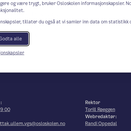
tsjonen Sex og Samfunn og har
ngere og være trygt, bruker Osloskolen informasjonskapsler. N
t seksualitet og grensesetting.
ksjonalitet.
es holdninger til sex, hvordan
på overgrepsmottaket. Når hun
nskapsler, tillater du også at vi samler inn data om statistikk
fra elevene veldig gode, og vi
velden 22.oktober.
Godta alle
sjonskapsler
:
Rektor
79 00
Torill Røeggen
Webredaktør:
ttak.ullern.vgs@osloskolen.no
Randi Oppedal