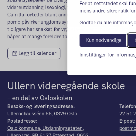
spesialsykepleier på Overgrepsmottaket i Oslo
på helsesa
For at nettstedet skal fu
videreutdanning i sexologi, vil deretter sette lys på temae
mens andre sikrer ulik fun
Camilla forteller blant annet om utviklingen de ser om ung
porno påvirker ungdoms syn på sex og hvordan de jobber 
Godtar du alle informasjo
tidligere har snakket for vg3-elevene er tilbakemeldingene 
håper at mange foreldre tar seg tid til å komme på temak
Kun nødvendige
Legg til kalender
Innstillinger for informa
Ullern videregående skole
– en del av Osloskolen
Besøks- og leveringsadresse:
Telefon
Ullernchausséen 66, 0379 Oslo
22 51 
Postadresse:
E-post:
Oslo kommune, Utdanningsetaten,
postmo
Ullern vgs, PB 6127 Etterstad, 0602