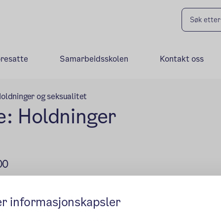
oresatte
Samarbeidsskolen
Kontakt oss
oldninger og seksualitet
e: Holdninger
00
dan skolestart har vært.
er informasjonskapsler
her Johannessen, som jobber som