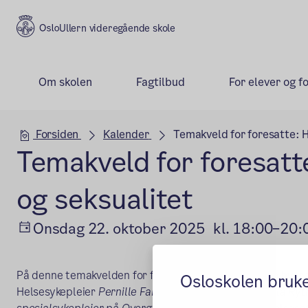
Ullern videregående skole
Om skolen
Fagtilbud
For elever og f
Hovedseksjon
Forsiden
Kalender
Temakveld for foresatte: H
Temakveld for foresatt
og seksualitet
Onsdag 22. oktober 2025
kl. 18:00–20:
På denne temakvelden for foreldre snakker vi litt om hvor
Osloskolen bruk
Helsesykepleier
Pernille Fabritius Dybwad
og
Camilla Ryt